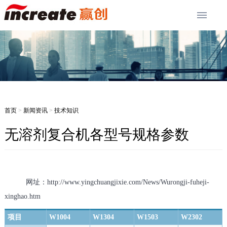
首页
>
新闻资讯
>
技术知识
无溶剂复合机各型号规格参数
网址：http://www.yingchuangjixie.com/News/Wurongji-fuheji-
xinghao.htm
项目
W1004
W1304
W1503
W2302