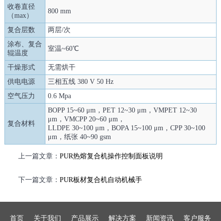
收卷直径
800 mm
（max）
复合层数
两层/次
涂布、复合
室温~60℃
辊温度
干燥形式
无需烘干
供电电源
三相五线 380 V 50 Hz
空气压力
0.6 Mpa
BOPP 15~60 μm，PET 12~30 μm，VMPET 12~30
μm，VMCPP 20~60 μm，
复合材料
LLDPE 30~100 μm，BOPA 15~100 μm，CPP 30~100
μm，纸张 40~90 gsm
上一篇文章：
PUR热熔复合机操作控制面板说明
下一篇文章：
PUR板材复合机自动机械手
首页
关于我们
产品展示
解决方案
新闻资讯
客户服务